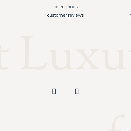
colecciones
customer reviews
i
t Luxu