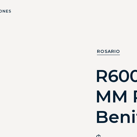
ONES
ROSARIO
R600
MM R
Beni