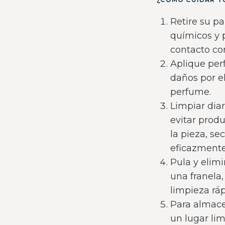
Retire su p
químicos y 
contacto con
Aplique per
daños por e
perfume.
Limpiar dia
evitar prod
la pieza, se
eficazmente
Pula y elimi
una franela
limpieza ráp
Para almace
un lugar lim